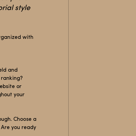
ial style 
organized with 
eld and 
 ranking? 
ebsite or 
ghout your 
rough. Choose a 
 Are you ready 