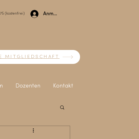
Anmelden
775
(kostenfrei)
E MITGLIEDSCHAFT
m
Dozenten
Kontakt