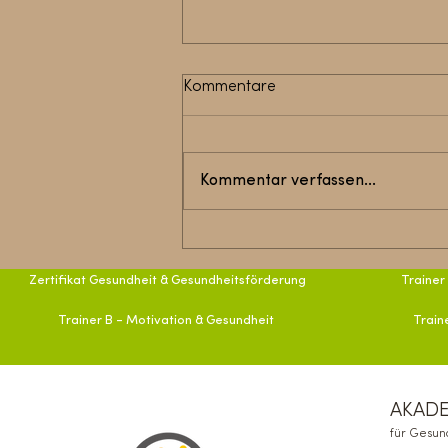
Kommentare
Kommentar verfassen...
7 gute Gründe, warum sich
eine berufliche Weiterbildung
lohnt
Zertifikat Gesundheit & Gesundheitsförderung
Trainer
Trainer B - Motivation & Gesundheit
Train
AKAD
für Gesund