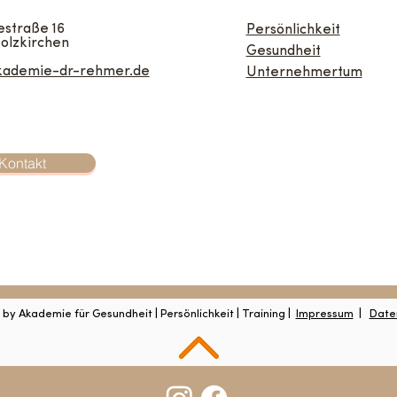
estraße 16
Persönlichkeit
olzkirchen
Gesundheit
kademie-dr-rehmer.de
Unternehmertum
Kontakt
by Akademie für Gesundheit | Persönlichkeit | Training |
Impressum
|
Date