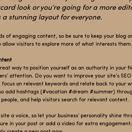
card look or you’re going for a more editor
s a stunning layout for everyone.
ads of engaging content, so be sure to keep your blog 
 allow visitors to explore more of what interests them.
ntent
great way to position yourself as an authority in your fi
ers’ attention. Do you want to improve your site’s SEO
t focus on relevant keywords and relate back to your w
lso add hashtags (
#vacation
#dream
#summer
) throu
people, and help visitors search for relevant content. 
site a voice, so let your business’ personality shine th
ure in your post or add a video for extra engagement.
ply create a new post now. 