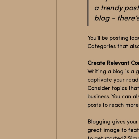
a trendy post
blog - there’
You’ll be posting lo
Categories that also
Create Relevant Co
Writing a blog is a 
captivate your read
Consider topics tha
business. You can a
posts to reach more 
Blogging gives your 
great image to feat
to get started? Sim