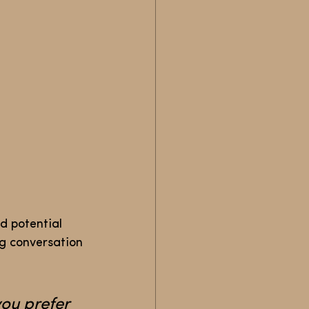
d potential 
ng conversation 
ou prefer 