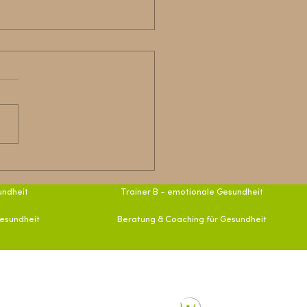
nftssorge Gesundheit?
undheit
Trainer B - emotionale Gesundheit
Gesundheit
Beratung & Coaching für Gesundheit