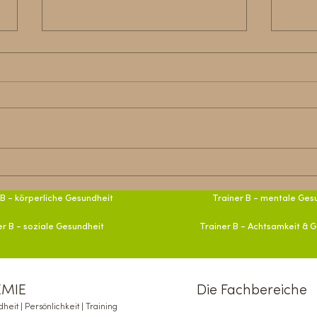
Zuku
Sport in der Gruppe als
Präventionsprogramm
 B - körperliche Gesundheit
Trainer B - mentale Ges
er B - soziale Gesundheit
Trainer B - Achtsamkeit & 
EMIE
Die Fachbereiche
heit | Persönlichkeit | Training