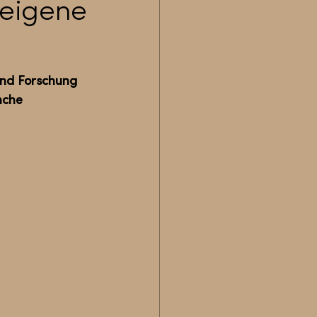
 eigene
und Forschung 
nche 